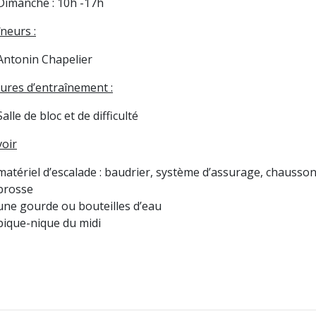
Dimanche : 10h -17h
neurs :
Antonin Chapelier
tures d’entraînement :
Salle de bloc et de difficulté
voir
matériel d’escalade : baudrier, système d’assurage, chausson
brosse
une gourde ou bouteilles d’eau
pique-nique du midi