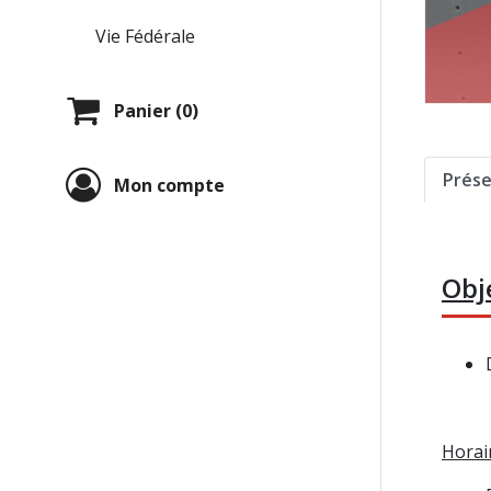
Vie Fédérale
Panier (0)
Prése
Mon compte
Obj
Horair