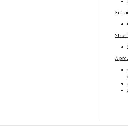
Entraî
Struc
A pré