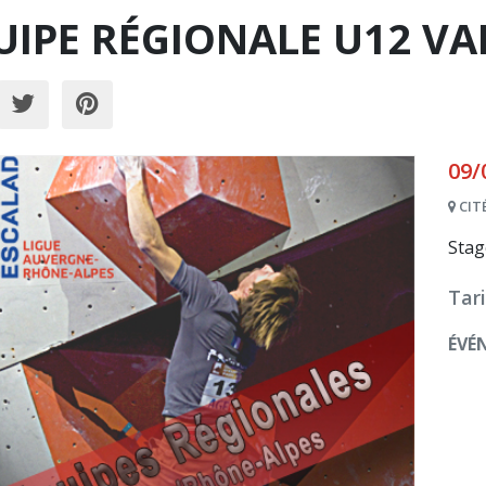
UIPE RÉGIONALE U12 VA
09/
CITÉ
Stag
Tari
ÉVÉ