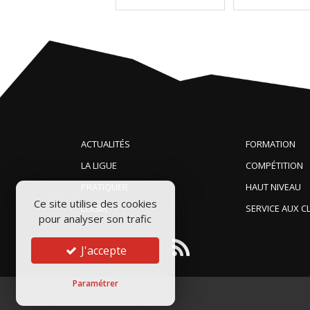
ACTUALITÉS
FORMATION
LA LIGUE
COMPÉTITION
PRATIQUER
HAUT NIVEAU
Ce site utilise des cookies
LOISIR
SERVICE AUX C
pour analyser son trafic
J'accepte
Paramétrer