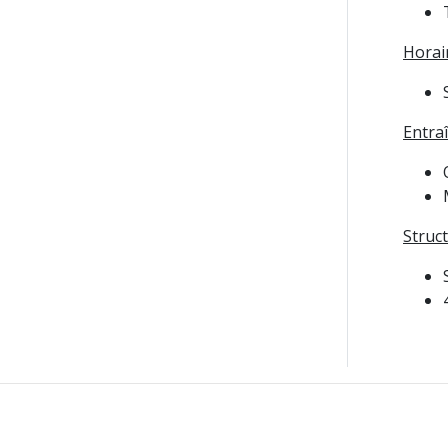
Horair
Entraî
Struc