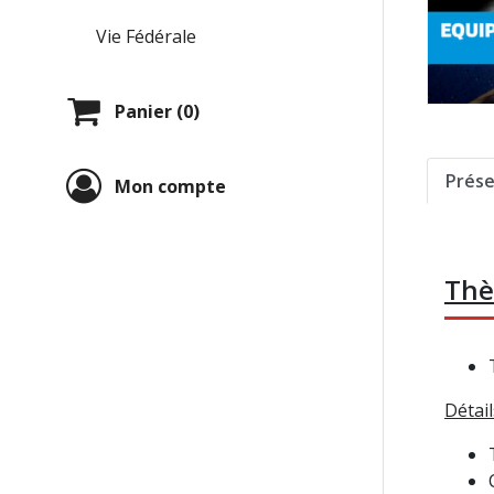
Vie Fédérale
Panier (0)
Prése
Mon compte
Thè
Détail