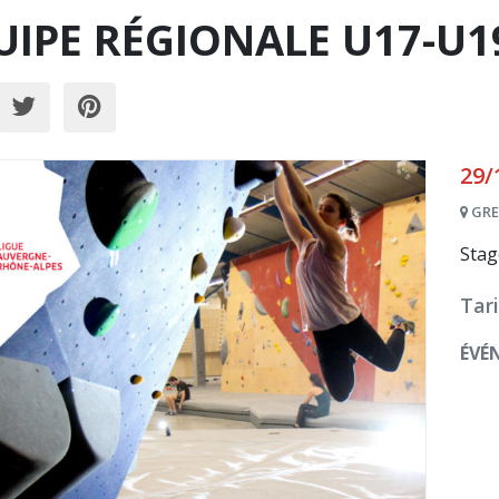
UIPE RÉGIONALE U17-U1
29/
GRE
Stag
Tari
ÉVÉ