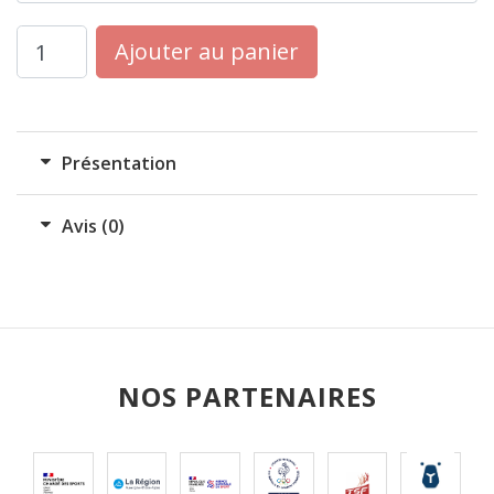
quantité
Ajouter au panier
de
INITIATEUR
SAE
Présentation
Avis (0)
NOS PARTENAIRES