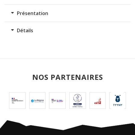
de
difficulté
Présentation
Détails
NOS PARTENAIRES