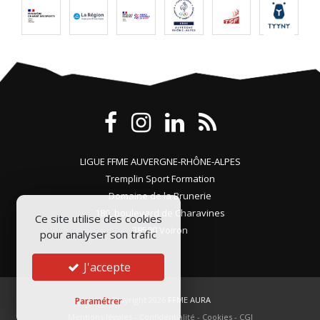
LIGUE FFME AUVERGNE-RHÔNE-ALPES
Tremplin Sport Formation
Domaine de la Brunerie
180, boulevard de Charavines
Ce site utilise des cookies
38500 Voiron
pour analyser son trafic
J'accepte
Copyright 2026
FFME AURA
Paramétrer
Mentions légales
-
Confidentialité
-
Cookies
-
CGI