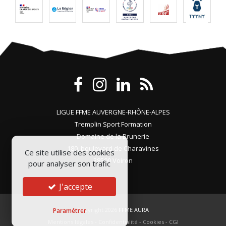
LIGUE FFME AUVERGNE-RHÔNE-ALPES
Tremplin Sport Formation
Domaine de la Brunerie
180, boulevard de Charavines
Ce site utilise des cookies
38500 Voiron
pour analyser son trafic
J'accepte
Copyright 2026
FFME AURA
Paramétrer
Mentions légales
-
Confidentialité
-
Cookies
-
CGI