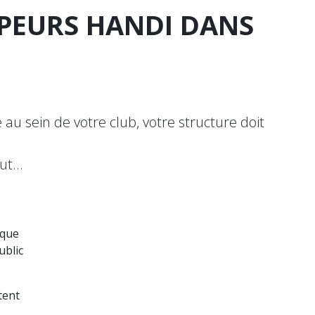
MPEURS HANDI DANS
au sein de votre club, votre structure doit
out…
aque
ublic
tent