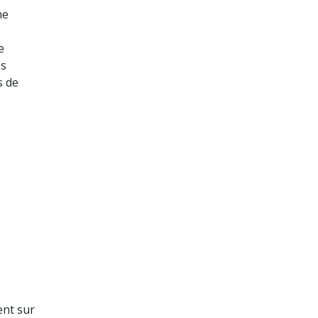
ne
e
es
s de
ent sur