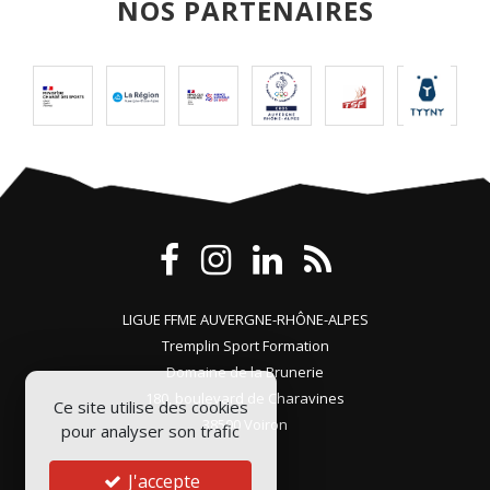
NOS PARTENAIRES
LIGUE FFME AUVERGNE-RHÔNE-ALPES
Tremplin Sport Formation
Domaine de la Brunerie
180, boulevard de Charavines
Ce site utilise des cookies
38500 Voiron
pour analyser son trafic
J'accepte